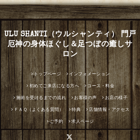
ULU SHANTI（ウルシャンティ） 門戸
厄神の身体ほぐし＆足つぼの癒しサ
ロン
トップページ
インフォメーション
初めてご来店になる方へ
コース・料金
施術を受けるまでの流れ
お客様の声
お店の様子
ＦＡＱ（よくある質問）
特典
店舗情報・アクセス
ご予約
求人ページ