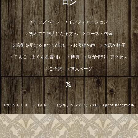
ロン
トップページ
インフォメーション
初めてご来店になる方へ
コース・料金
施術を受けるまでの流れ
お客様の声
お店の様子
ＦＡＱ（よくある質問）
特典
店舗情報・アクセス
ご予約
求人ページ
©2026
ＵＬＵ ＳＨＡＮＴＩ（ウルシャンティ）
. All Rights Reserved.