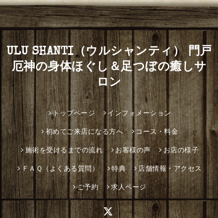
ULU SHANTI（ウルシャンティ） 門戸
厄神の身体ほぐし＆足つぼの癒しサ
ロン
トップページ
インフォメーション
初めてご来店になる方へ
コース・料金
施術を受けるまでの流れ
お客様の声
お店の様子
ＦＡＱ（よくある質問）
特典
店舗情報・アクセス
ご予約
求人ページ