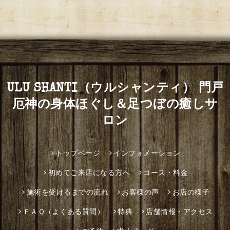
ULU SHANTI（ウルシャンティ） 門戸
厄神の身体ほぐし＆足つぼの癒しサ
ロン
トップページ
インフォメーション
初めてご来店になる方へ
コース・料金
施術を受けるまでの流れ
お客様の声
お店の様子
ＦＡＱ（よくある質問）
特典
店舗情報・アクセス