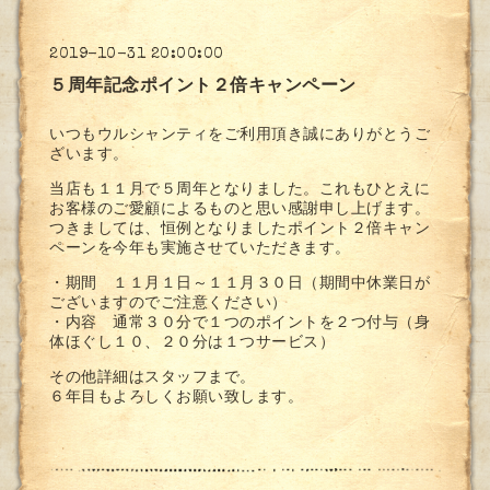
2019-10-31 20:00:00
５周年記念ポイント２倍キャンペーン
いつもウルシャンティをご利用頂き誠にありがとうご
ざいます。
当店も１１月で５周年となりました。これもひとえに
お客様のご愛顧によるものと思い感謝申し上げます。
つきましては、恒例となりましたポイント２倍キャン
ペーンを今年も実施させていただきます。
・期間 １１月１日～１１月３０日（期間中休業日が
ございますのでご注意ください）
・内容 通常３０分で１つのポイントを２つ付与（身
体ほぐし１０、２０分は１つサービス）
その他詳細はスタッフまで。
６年目もよろしくお願い致します。