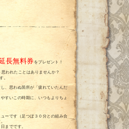
延長無料券
をプレゼント！
う思われたことはありませんか？
す。
すし、思わぬ箇所が「疲れていたんだ
りやすいこの時期に、いつもよりちょ
ニューです（足つぼ３０分との組み合
す。
１日までです。