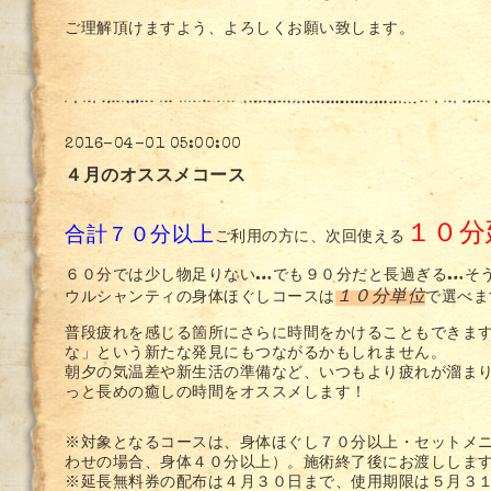
ご理解頂けますよう、よろしくお願い致します。
2016-04-01 05:00:00
４月のオススメコース
１０分
合計７０分以上
ご利用の方に、次回使える
６０分では少し物足りない…でも９０分だと長過ぎる…そ
１０分単位
ウルシャンティの身体ほぐしコースは
で選べま
普段疲れを感じる箇所にさらに時間をかけることもできま
な」という新たな発見にもつながるかもしれません。
朝夕の気温差や新生活の準備など、いつもより疲れが溜ま
っと長めの癒しの時間をオススメします！
※対象となるコースは、身体ほぐし７０分以上・セットメ
わせの場合、身体４０分以上）。施術終了後にお渡ししま
※延長無料券の配布は４月３０日まで、使用期限は５月３