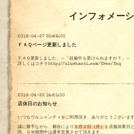
インフォメー
2016-04-27 22:44:00
ＦＡＱページ更新しました
ＦＡＱ更新しました。～「妊娠中も受けられますか？」～
詳しくはコチラ
http://ulushanti.com/free/faq
2016-04-22 14:51:00
店休日のお知らせ
いつもウルシャンティをご利用頂き、ありがとうございま
誠に勝手ながら、都合により
５月２日（月）
を店舗休業日
尚、ＧＷ期間中は通常営業させて頂きます。