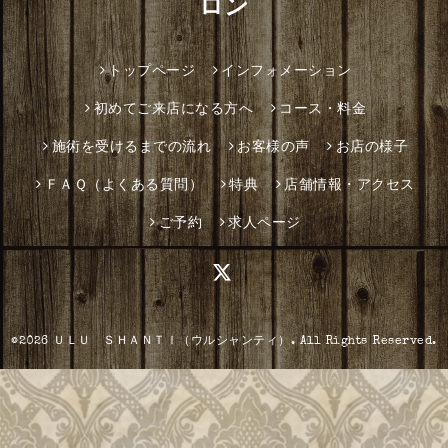
ロン
トップページ
インフォメーション
初めてご来店になる方へ
コース・料金
施術を受けるまでの流れ
お客様の声
お店の様子
ＦＡＱ（よくある質問）
特典
店舗情報・アクセス
ご予約
求人ページ
©2026
ＵＬＵ ＳＨＡＮＴＩ（ウルシャンティ）
. All Rights Reserved.