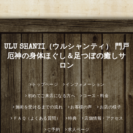
ULU SHANTI（ウルシャンティ） 門戸
厄神の身体ほぐし＆足つぼの癒しサ
ロン
トップページ
インフォメーション
初めてご来店になる方へ
コース・料金
施術を受けるまでの流れ
お客様の声
お店の様子
ＦＡＱ（よくある質問）
特典
店舗情報・アクセス
ご予約
求人ページ