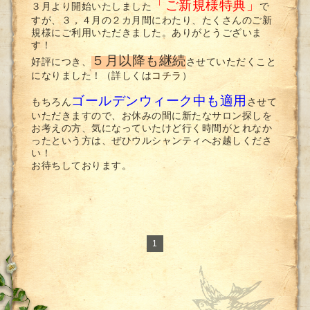
「ご新規様特典」
３月より開始いたしました
で
すが、３，４月の２カ月間にわたり、たくさんのご新
規様にご利用いただきました。ありがとうございま
す！
５月以降も継続
好評につき、
させていただくこと
になりました！（詳しくは
コチラ
）
ゴールデンウィーク中も適用
もちろん
させて
いただきますので、お休みの間に新たなサロン探しを
お考えの方、気になっていたけど行く時間がとれなか
ったという方は、ぜひウルシャンティへお越しくださ
い！
お待ちしております。
1