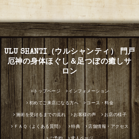
ULU SHANTI（ウルシャンティ） 門戸
厄神の身体ほぐし＆足つぼの癒しサ
ロン
トップページ
インフォメーション
初めてご来店になる方へ
コース・料金
施術を受けるまでの流れ
お客様の声
お店の様子
ＦＡＱ（よくある質問）
特典
店舗情報・アクセス
ご予約
求人ページ