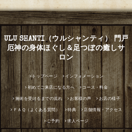
ULU SHANTI（ウルシャンティ） 門戸
厄神の身体ほぐし＆足つぼの癒しサ
ロン
トップページ
インフォメーション
初めてご来店になる方へ
コース・料金
施術を受けるまでの流れ
お客様の声
お店の様子
ＦＡＱ（よくある質問）
特典
店舗情報・アクセス
ご予約
求人ページ