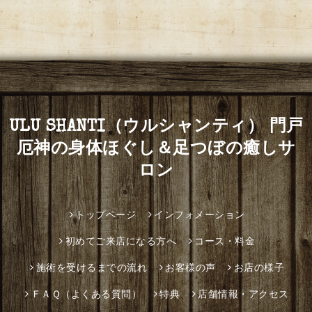
ULU SHANTI（ウルシャンティ） 門戸
厄神の身体ほぐし＆足つぼの癒しサ
ロン
トップページ
インフォメーション
初めてご来店になる方へ
コース・料金
施術を受けるまでの流れ
お客様の声
お店の様子
ＦＡＱ（よくある質問）
特典
店舗情報・アクセス