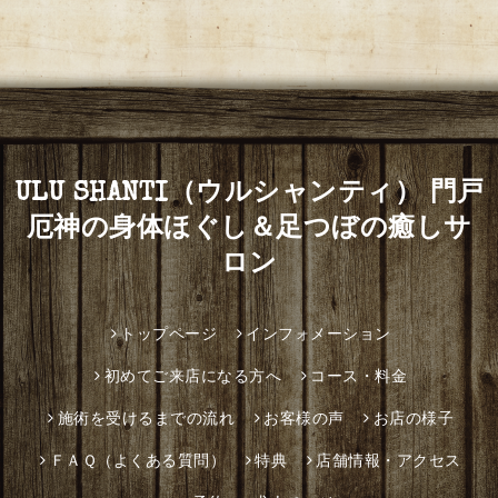
ULU SHANTI（ウルシャンティ） 門戸
厄神の身体ほぐし＆足つぼの癒しサ
ロン
トップページ
インフォメーション
初めてご来店になる方へ
コース・料金
施術を受けるまでの流れ
お客様の声
お店の様子
ＦＡＱ（よくある質問）
特典
店舗情報・アクセス