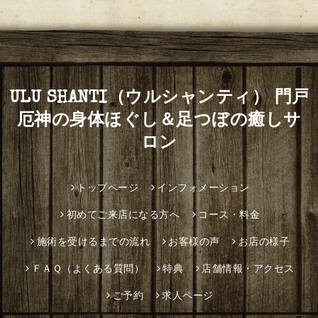
ULU SHANTI（ウルシャンティ） 門戸
厄神の身体ほぐし＆足つぼの癒しサ
ロン
トップページ
インフォメーション
初めてご来店になる方へ
コース・料金
施術を受けるまでの流れ
お客様の声
お店の様子
ＦＡＱ（よくある質問）
特典
店舗情報・アクセス
ご予約
求人ページ