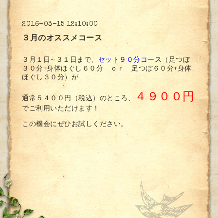
2016-03-15 12:10:00
３月のオススメコース
３月１日∼３１日まで、
セット９０分コース
（足つぼ
３０分+身体ほぐし６０分 ｏｒ 足つぼ６０分+身体
ほぐし３０分）が
４９００円
通常５４００円（税込）のところ、
でご利用いただけます！
この機会にぜひお試しください。