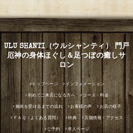
ULU SHANTI（ウルシャンティ） 門戸
厄神の身体ほぐし＆足つぼの癒しサ
ロン
トップページ
インフォメーション
初めてご来店になる方へ
コース・料金
施術を受けるまでの流れ
お客様の声
お店の様子
ＦＡＱ（よくある質問）
特典
店舗情報・アクセス
ご予約
求人ページ