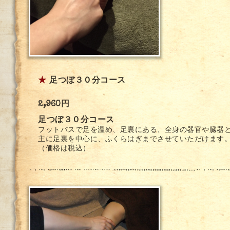
★
足つぼ３０分コース
2,960円
足つぼ３０分コース
フットバスで足を温め、足裏にある、全身の器官や臓器
主に足裏を中心に、ふくらはぎまでさせていただけます
（価格は税込）