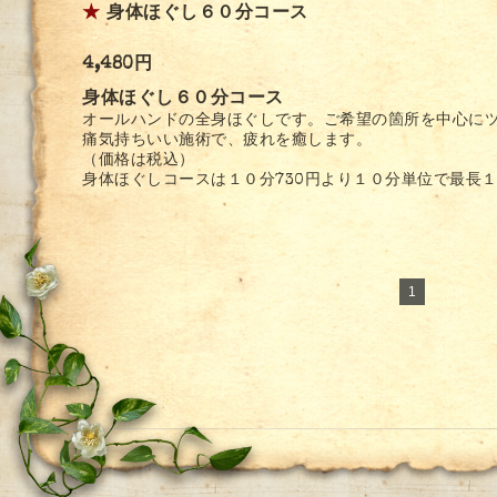
★
身体ほぐし６０分コース
4,480円
身体ほぐし６０分コース
オールハンドの全身ほぐしです。ご希望の箇所を中心に
痛気持ちいい施術で、疲れを癒します。
（価格は税込）
身体ほぐしコースは１０分730円より１０分単位で最長
1